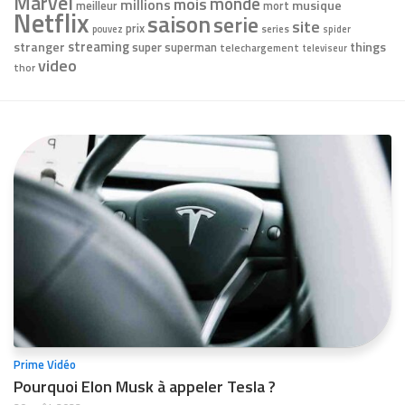
Marvel
monde
mois
millions
musique
meilleur
mort
Netflix
saison
serie
site
prix
series
pouvez
spider
stranger
streaming
things
super
superman
telechargement
televiseur
video
thor
Prime Vidéo
Pourquoi Elon Musk à appeler Tesla ?