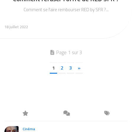
Comment se faire rembourser RED by SFR ?...
18 juillet 2022
Page 1 sur 3
1
2
3
»
Cinéma