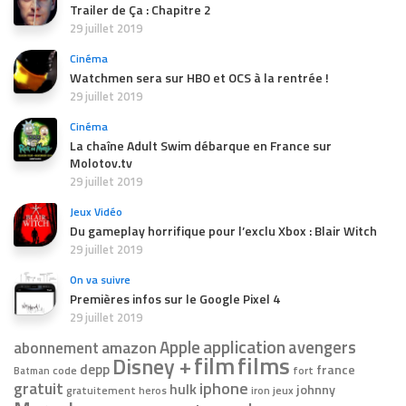
Trailer de Ça : Chapitre 2
29 juillet 2019
Cinéma
Watchmen sera sur HBO et OCS à la rentrée !
29 juillet 2019
Cinéma
La chaîne Adult Swim débarque en France sur
Molotov.tv
29 juillet 2019
Jeux Vidéo
Du gameplay horrifique pour l’exclu Xbox : Blair Witch
29 juillet 2019
On va suivre
Premières infos sur le Google Pixel 4
29 juillet 2019
application
Apple
avengers
amazon
abonnement
film
films
Disney +
depp
france
code
Batman
fort
gratuit
iphone
hulk
johnny
jeux
gratuitement
heros
iron