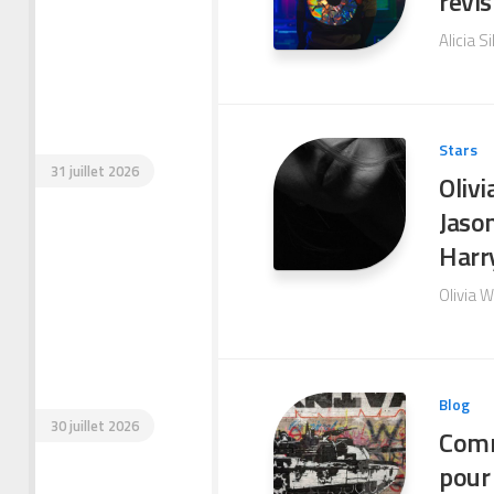
revis
Alicia S
Stars
31 juillet 2026
Olivi
Jason
Harry
Olivia W
Blog
30 juillet 2026
Comme
pour 