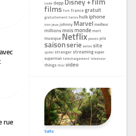
film
Disney +
depp
code
films
gratuit
france
fort
iphone
hulk
gratuitement
heros
Marvel
johnny
meilleur
jeux
iron
monde
mois
millions
mort
Netflix
musique
prix
pouvez
saison
serie
site
series
 avec
stranger
streaming
super
spider
superman
c
telechargement
televiseur
video
things
thor
e rue
Salto