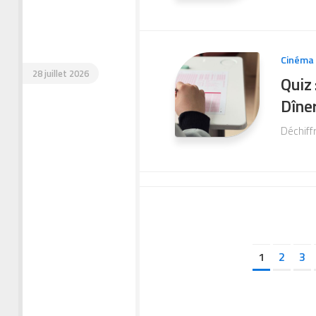
Cinéma
28 juillet 2026
Quiz 
Dîner
Déchiffr
1
2
3