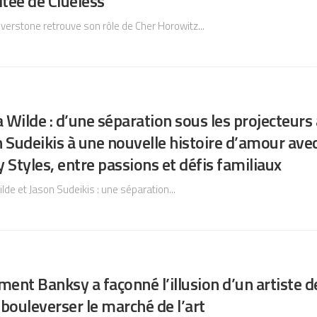
itée de Clueless
ilverstone retrouve son rôle de Cher Horowitz...
a Wilde : d’une séparation sous les projecteurs
 Sudeikis à une nouvelle histoire d’amour ave
 Styles, entre passions et défis familiaux
ilde et Jason Sudeikis : une séparation...
nt Banksy a façonné l’illusion d’un artiste d
bouleverser le marché de l’art