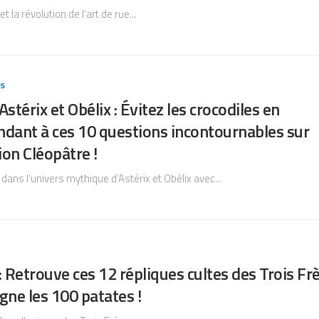
t la révolution de l’art de rue...
es
Astérix et Obélix : Évitez les crocodiles en
ndant à ces 10 questions incontournables sur
on Cléopâtre !
dans l’univers mythique d’Astérix et Obélix avec...
: Retrouve ces 12 répliques cultes des Trois Fr
gne les 100 patates !