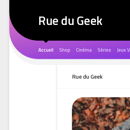
Skip
to
Rue du Geek
content
Accueil
Shop
Cinéma
Séries
Jeux 
Rue du Geek