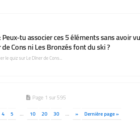
: Peux-tu associer ces 5 éléments sans avoir vu
 de Cons ni Les Bronzés font du ski ?
er le quiz sur Le Dîner de Cons...
Page 1 sur 595
4
5
…
10
20
30
…
»
Dernière page »