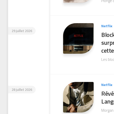
Plonge d
Netflix
29 juillet 2026
Block
surp
cett
Les blo
Netflix
28 juillet 2026
Révél
Langd
Morgan 