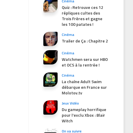
Cinéma
Quiz : Retrouve ces 12
répliques cultes des
Trois Frères et gagne
les 100 patates !
Cinéma
Trailer de Ça : Chapitre 2
Cinéma
Watchmen sera sur HBO
et OCS à la rentrée !
Cinéma
La chaîne Adult Swim
débarque en France sur
Molotov.tv
Jeux Vidéo
Du gameplay horrifique
pour l’exclu Xbox : Blair
Witch
On va suivre