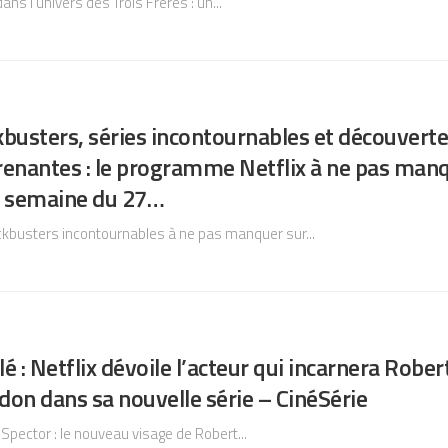
ans l’univers des Trois Frères : un...
busters, séries incontournables et découvert
renantes : le programme Netflix à ne pas man
e semaine du 27…
ckbusters incontournables à ne pas manquer sur...
é : Netflix dévoile l’acteur qui incarnera Rober
on dans sa nouvelle série – CinéSérie
Spector : le nouveau visage de Robert...