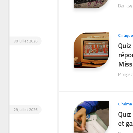
Banksy e
Critiqu
30 juillet 2026
Quiz 
répo
Missi
Plongez 
Cinéma
29 juillet 2026
Quiz 
et ga