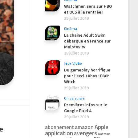
Watchmen sera sur HBO
et OCS à la rentrée !
29 juillet 2019
Cinéma
La chaîne Adult Swim
débarque en France sur
Molotov.tv
29 juillet 2019
Jeux Vidéo
Du gameplay horrifique
pour l’exclu Xbox : Blair
Witch
29 juillet 2019
On va suivre
Premières infos sur le
Google Pixel 4
29 juillet 2019
Apple
amazon
abonnement
ie
application
avengers
Batman