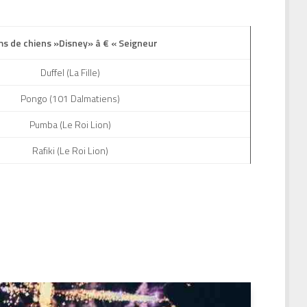
s de chiens »Disney» â € « Seigneur
Duffel (La Fille)
Pongo (101 Dalmatiens)
Pumba (Le Roi Lion)
Rafiki (Le Roi Lion)