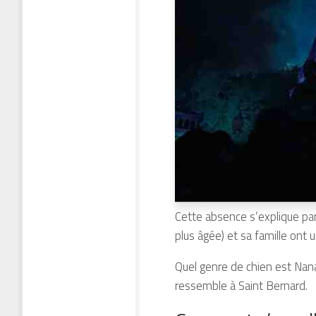
Cette absence s’explique par
plus âgée) et sa famille ont
Quel genre de chien est Nana
ressemble à Saint Bernard.