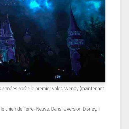
es années après le premier volet. Wendy (maintenant
e chien de Terre-Neuve. Dans la version Disney, il