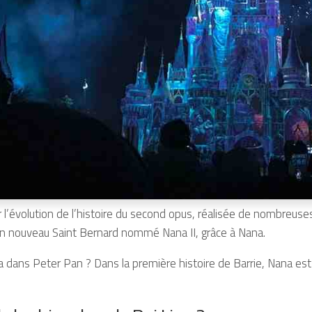
 l’évolution de l’histoire du second opus, réalisée de nombreus
 un nouveau Saint Bernard nommé Nana II, grâce à Nana.
 dans Peter Pan ? Dans la première histoire de Barrie, Nana est l