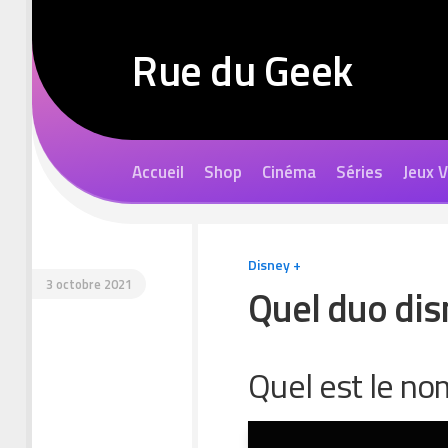
Skip
to
Rue du Geek
content
Accueil
Shop
Cinéma
Séries
Jeux 
Disney +
3 octobre 2021
Quel duo dis
Quel est le no