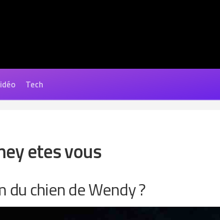
Vidéo
Tech
ney etes vous
m du chien de Wendy ?