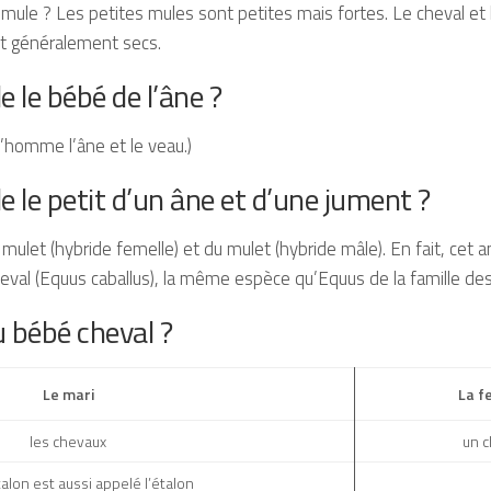
ule ? Les petites mules sont petites mais fortes. Le cheval et l’
t généralement secs.
 le bébé de l’âne ?
, l’homme l’âne et le veau.)
 le petit d’un âne et d’une jument ?
u mulet (hybride femelle) et du mulet (hybride mâle). En fait, cet
cheval (Equus caballus), la même espèce qu’Equus de la famille de
u bébé cheval ?
Le mari
La 
les chevaux
un c
talon est aussi appelé l’étalon